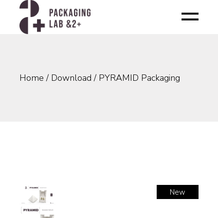
Skip
to
the
content
Home
Download
PYRAMID Packaging
New