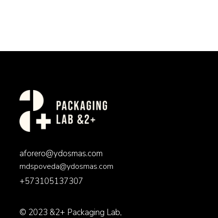
aforero@ydosmas.com
mdspoveda@ydosmas.com
+573105137307
© 2023
&2+ Packaging Lab
,