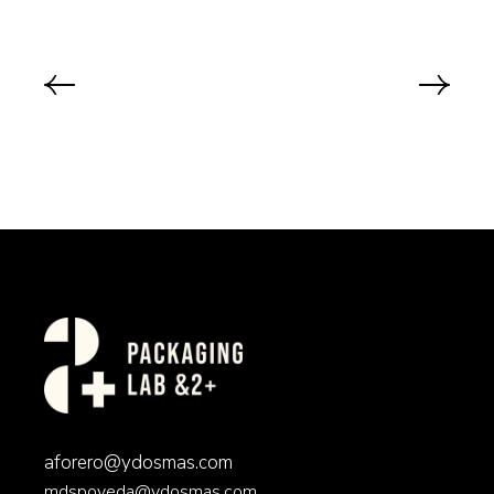
aforero@ydosmas.com
mdspoveda@ydosmas.com