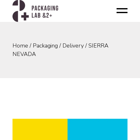
Skip
to
the
content
Home
Packaging
Delivery
SIERRA
NEVADA