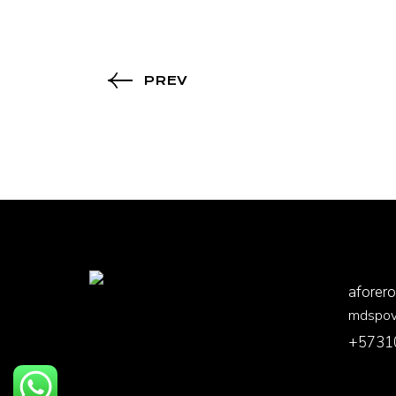
PREV
aforer
mdspo
+5731