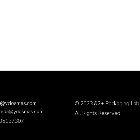
o@ydosmas.com
© 2023
&2+ Packaging Lab
veda@ydosmas.com
All Rights Reserved
05137307