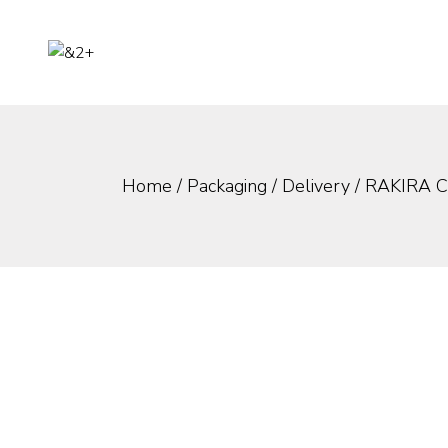
Skip
to
the
content
Home
Packaging
Delivery
RAKIRA 