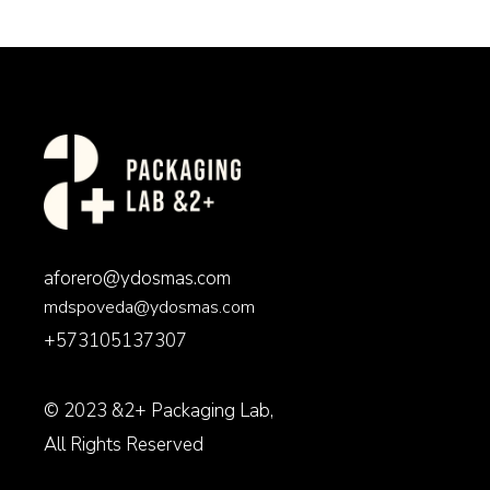
aforero@ydosmas.com
mdspoveda@ydosmas.com
+573105137307
© 2023
&2+ Packaging Lab
,
All Rights Reserved