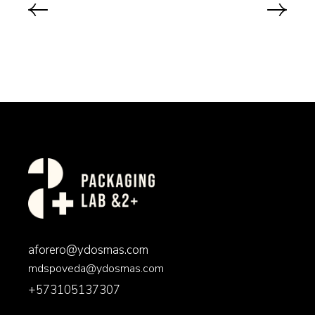
aforero@ydosmas.com
mdspoveda@ydosmas.com
+573105137307