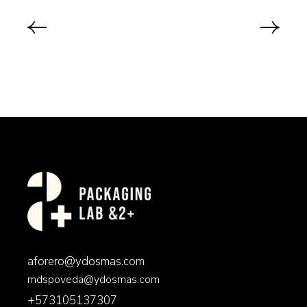
aforero@ydosmas.com
mdspoveda@ydosmas.com
+573105137307